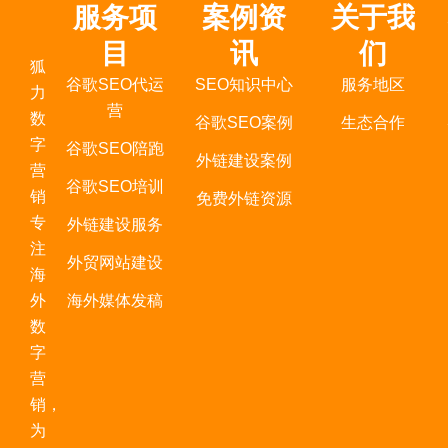
服务项
案例资
关于我
目
讯
们
狐
谷歌SEO代运
SEO知识中心
服务地区
力
营
数
谷歌SEO案例
生态合作
字
谷歌SEO陪跑
外链建设案例
营
谷歌SEO培训
销
免费外链资源
专
外链建设服务
注
外贸网站建设
海
外
海外媒体发稿
数
字
营
销，
为