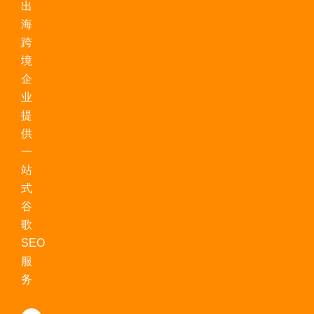
出
海
跨
境
企
业
提
供
一
站
式
谷
歌
SEO
服
务
L
Y
F