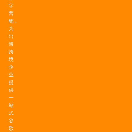
字
营
销，
为
出
海
跨
境
企
业
提
供
一
站
式
谷
歌