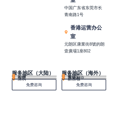
室
中国广东省东莞市长
青南路1号
香港运营办公
室
元朗区康業街8號的朗
壹廣場1座802
服务地区（大陆）
服务地区（海外）
上海
新西兰
广州
美国
东莞
澳大利亚
深圳
新加坡
免费咨询
免费咨询