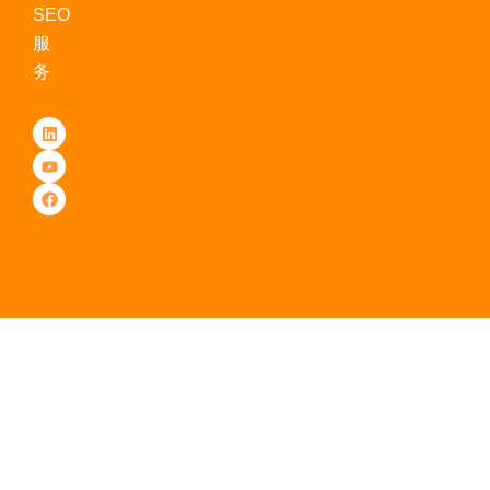
SEO
服
务
L
Y
F
i
o
a
n
u
c
k
t
e
e
u
b
d
b
o
i
e
o
n
k