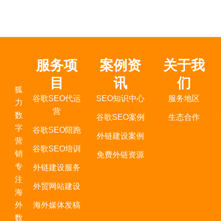
服务项
案例资
关于我
目
讯
们
狐
谷歌SEO代运
SEO知识中心
服务地区
力
营
数
谷歌SEO案例
生态合作
字
谷歌SEO陪跑
外链建设案例
营
谷歌SEO培训
销
免费外链资源
专
外链建设服务
注
外贸网站建设
海
外
海外媒体发稿
数