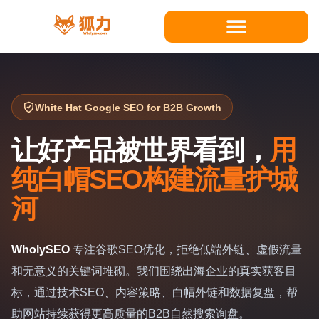
跳
至
内
容
White Hat Google SEO for B2B Growth
让好产品被世界看到，
用
纯白帽SEO构建流量护城
河
WholySEO
专注谷歌SEO优化，拒绝低端外链、虚假流量
和无意义的关键词堆砌。我们围绕出海企业的真实获客目
标，通过技术SEO、内容策略、白帽外链和数据复盘，帮
助网站持续获得更高质量的B2B自然搜索询盘。