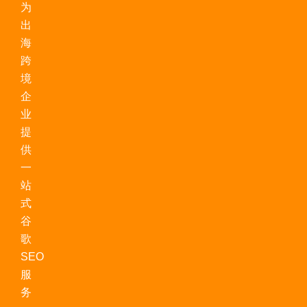
为
出
海
跨
境
企
业
提
供
一
站
式
谷
歌
SEO
服
务