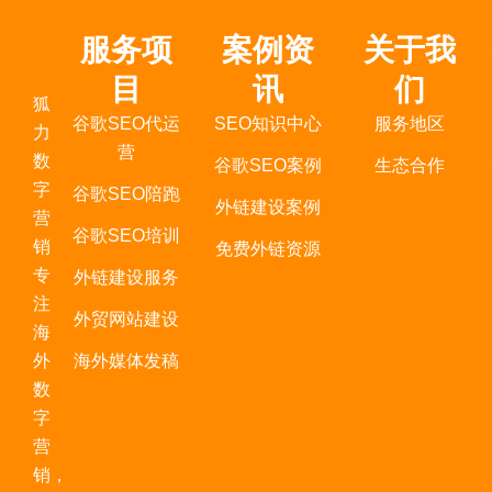
服务项
案例资
关于我
目
讯
们
狐
谷歌SEO代运
SEO知识中心
服务地区
力
营
数
谷歌SEO案例
生态合作
字
谷歌SEO陪跑
外链建设案例
营
谷歌SEO培训
销
免费外链资源
专
外链建设服务
注
外贸网站建设
海
外
海外媒体发稿
数
字
营
销，